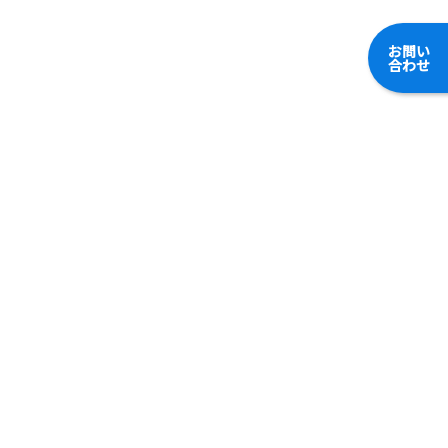
お問い
合わせ
東村山の街づくりを支える
会社概要
業務内容
工事実績
採用情報
アクセス
会社概要
舗装工事
沿革
造成工事
会社設備
外構工事
解体工事
お問い合わせ
プライバシーポリシー
© 2010-2023, Oikawadoboku Co., Ltd.