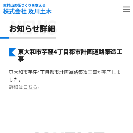
東村山の街づくりを支える
NEWS
お知らせ詳細
東大和市芋窪4丁目都市計画道路築造工
事
東大和市芋窪4丁目都市計画道路築造工事が完了しま
した。
詳細は
こちら
。