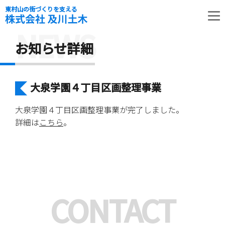
東村山の街づくりを支える
NEWS
お知らせ詳細
大泉学園４丁目区画整理事業
大泉学園４丁目区画整理事業が完了しました。
詳細は
こちら
。
CONTACT