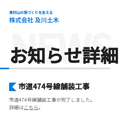
東村山の街づくりを支える
NEWS
お知らせ詳細
市道474号線舗装工事
市道474号線舗装工事が完了しました。
詳細は
こちら
。