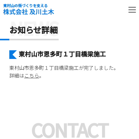
東村山の街づくりを支える
NEWS
お知らせ詳細
東村山市恩多町１丁目橋梁施工
東村山市恩多町１丁目橋梁施工が完了しました。
詳細は
こちら
。
CONTACT