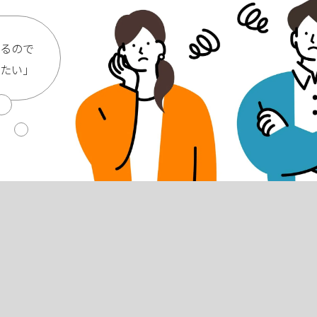
るので
たい」