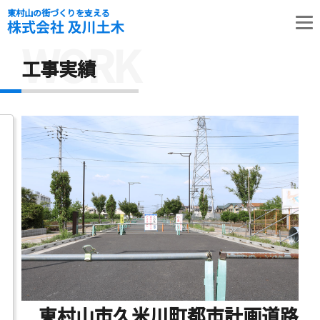
東村山の街づくりを支える
WORK
工事実績
東村山市久米川町都市計画道路